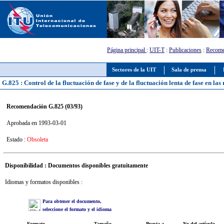
Página principal
:
UIT-T
:
Publicaciones
:
Recome
Sectores de la UIT
Sala de prensa
G.825 : Control de la fluctuación de fase y de la fluctuación lenta de fase en las
Recomendación G.825 (03/93)
Aprobada en 1993-03-01
Estado :
Obsoleta
Disponibilidad : Documentos disponibles gratuitamente
Idiomas y formatos disponibles :
Para obtener el documento,
seleccione el formato y el idioma
Formato
Tamaño
Puesta a
No del artículo