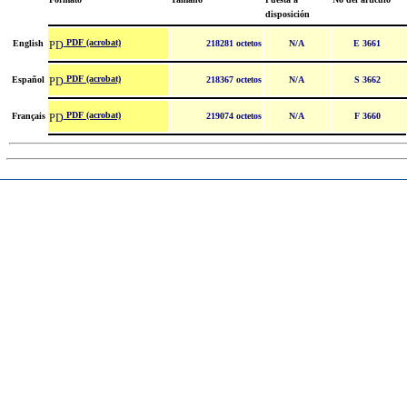
disposición
PDF (acrobat)
English
218281 octetos
N/A
E 3661
PDF (acrobat)
Español
218367 octetos
N/A
S 3662
PDF (acrobat)
Français
219074 octetos
N/A
F 3660