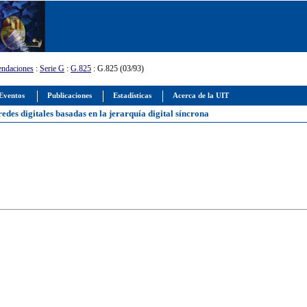
ndaciones
:
Serie G
:
G.825
: G.825 (03/93)
Eventos
Publicaciones
Estadísticas
Acerca de la UIT
 redes digitales basadas en la jerarquía digital síncrona