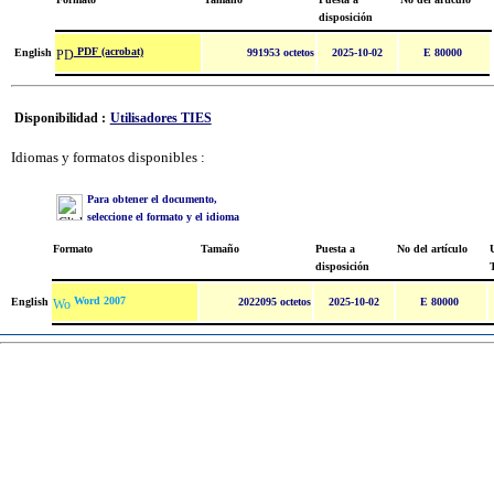
disposición
PDF (acrobat)
English
991953 octetos
2025-10-02
E 80000
Disponibilidad :
Utilisadores TIES
Idiomas y formatos disponibles :
Para obtener el documento,
seleccione el formato y el idioma
Formato
Tamaño
Puesta a
No del artículo
U
disposición
Word 2007
English
2022095 octetos
2025-10-02
E 80000