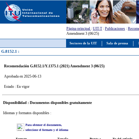
Página principal
:
UIT-T
:
Publicaciones
:
Recome
Amendment 3 (06/25)
Sectores de la UIT
Sala de prensa
G.8152.1 :
Recomendación G.8152.1/Y.1375.1 (2021) Amendment 3 (06/25)
Aprobada en 2025-06-13
Estado : En vigor
Disponibilidad : Documentos disponibles gratuitamente
Idiomas y formatos disponibles :
Para obtener el documento,
seleccione el formato y el idioma
Formato
Tamaño
Puesta a
No del artículo