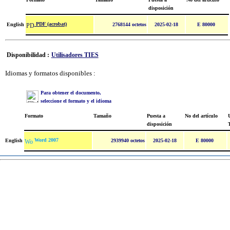
disposición
PDF (acrobat)
English
2768144 octetos
2025-02-18
E 80000
Disponibilidad :
Utilisadores TIES
Idiomas y formatos disponibles :
Para obtener el documento,
seleccione el formato y el idioma
Formato
Tamaño
Puesta a
No del artículo
U
disposición
Word 2007
English
2939940 octetos
2025-02-18
E 80000