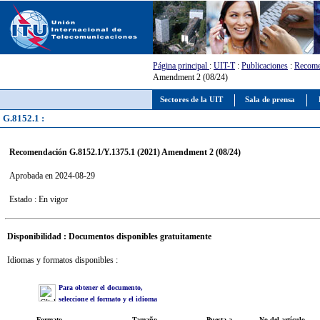
Página principal
:
UIT-T
:
Publicaciones
:
Recome
Amendment 2 (08/24)
Sectores de la UIT
Sala de prensa
G.8152.1 :
Recomendación G.8152.1/Y.1375.1 (2021) Amendment 2 (08/24)
Aprobada en 2024-08-29
Estado : En vigor
Disponibilidad : Documentos disponibles gratuitamente
Idiomas y formatos disponibles :
Para obtener el documento,
seleccione el formato y el idioma
Formato
Tamaño
Puesta a
No del artículo