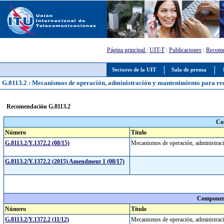
Página principal
:
UIT-T
:
Publicaciones
:
Recome
Sectores de la UIT
Sala de prensa
G.8113.2 : Mecanismos de operación, administración y mantenimiento para re
Recomendación G.8113.2
Co
Número
Título
G.8113.2/Y.1372.2 (08/15)
Mecanismos de operación, administrac
G.8113.2/Y.1372.2 (2015) Amendment 1 (08/17)
Component
Número
Título
G.8113.2/Y.1372.2 (11/12)
Mecanismos de operación, administrac