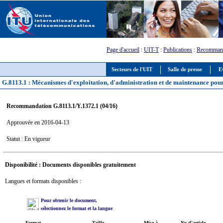
Page d'accueil
:
UIT-T
:
Publications
:
Recommand
Secteurs de l'UIT
Salle de presse
E
G.8113.1 : Mécanismes d'exploitation, d'administration et de maintenance pou
Recommandation G.8113.1/Y.1372.1 (04/16)
Approuvée en 2016-04-13
Statut : En vigueur
Disponibilité : Documents disponibles gratuitement
Langues et formats disponibles :
Pour obtenir le document,
sélectionnez le format et la langue
Format
Taille
Mise à
No d'article