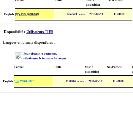
disposition
PDF (acrobat)
English
1452543 octets
2016-09-13
E 40818
Disponibilité :
Utilisateurs TIES
Langues et formats disponibles :
Pour obtenir le document,
sélectionnez le format et la langue
Format
Taille
Mise à
No d'article
U
disposition
Word 2007
English
1168506 octets
2016-09-13
E 40818