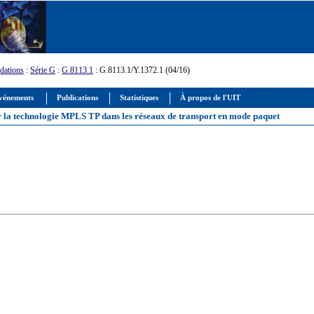
ations
:
Série G
:
G.8113.1
: G.8113.1/Y.1372.1 (04/16)
vénements
Publications
Statistiques
À propos de l'UIT
r la technologie MPLS TP dans les réseaux de transport en mode paquet