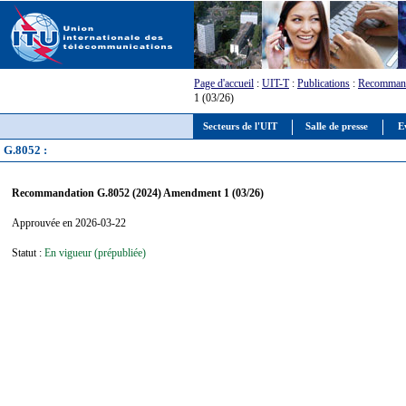
Page d'accueil
:
UIT-T
:
Publications
:
Recommand
1 (03/26)
Secteurs de l'UIT
Salle de presse
E
G.8052 :
Recommandation G.8052 (2024) Amendment 1 (03/26)
Approuvée en 2026-03-22
Statut :
En vigueur (prépubliée)