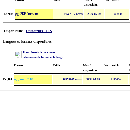
disposition
PDF (acrobat)
English
15547677 octets
2024-05-29
E 80000
Disponibilité :
Utilisateurs TIES
Langues et formats disponibles :
Pour obtenir le document,
sélectionnez le format et la langue
Format
Taille
Mise à
No d'article
U
disposition
Word 2007
English
16278867 octets
2024-05-29
E 80000