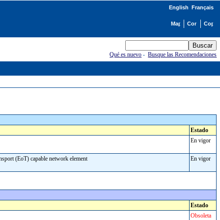
English
Français
Qué es nuevo
-
Busque las Recomendaciones
Estado
En vigor
nsport (EoT) capable network element
En vigor
Estado
Obsoleta