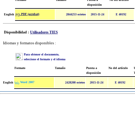
disposición
PDF (acrobat)
English
2844253 octetos
2015-11-24
E 40192
Disponibilidad :
Utilisadores TIES
Idiomas y formatos disponibles :
Para obtener el documento,
seleccione el formato y el idioma
Formato
Tamaño
Puesta a
No del artículo
U
disposición
Word 2007
English
2428208 octetos
2015-11-24
E 40192