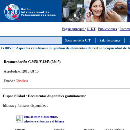
Página principal
:
UIT-T
:
Publicaciones
:
Recome
Sectores de la UIT
Sala de prensa
G.8051 : Aspectos relativos a la gestión de elementos de red con capacidad de 
Recomendación G.8051/Y.1345 (08/15)
Aprobada en 2015-08-13
Estado :
Obsoleta
Disponibilidad : Documentos disponibles gratuitamente
Idiomas y formatos disponibles :
Para obtener el documento,
seleccione el formato y el idioma
Formato
Tamaño
Puesta a
No del artículo