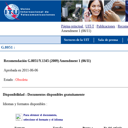
Página principal
:
UIT-T
:
Publicaciones
:
Recome
Amendment 1 (06/11)
Sectores de la UIT
Sala de prensa
G.8051 :
Recomendación G.8051/Y.1345 (2009) Amendment 1 (06/11)
Aprobada en 2011-06-06
Estado :
Obsoleta
Disponibilidad : Documentos disponibles gratuitamente
Idiomas y formatos disponibles :
Para obtener el documento,
seleccione el formato y el idioma
Formato
Tamaño
Puesta a
No del artículo