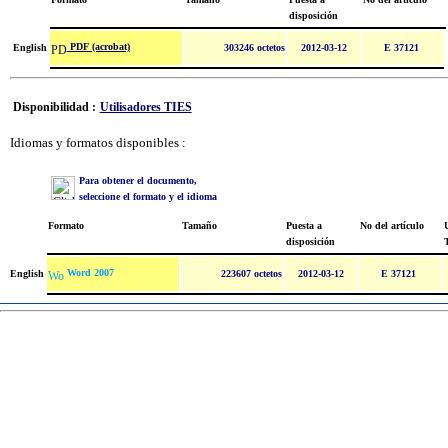
disposición
PDF (acrobat)
English
303246 octetos
2012-03-12
E 37121
Disponibilidad :
Utilisadores TIES
Idiomas y formatos disponibles :
Para obtener el documento,
seleccione el formato y el idioma
Formato
Tamaño
Puesta a
No del artículo
U
disposición
Word 2007
English
223607 octetos
2012-03-12
E 37121