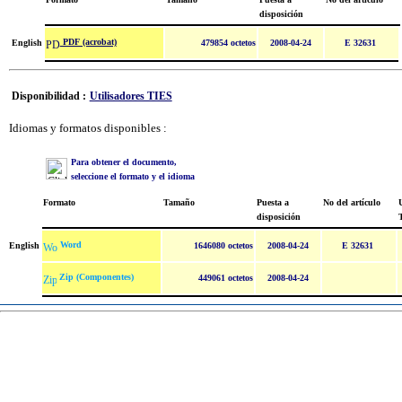
disposición
PDF (acrobat)
English
479854 octetos
2008-04-24
E 32631
Disponibilidad :
Utilisadores TIES
Idiomas y formatos disponibles :
Para obtener el documento,
seleccione el formato y el idioma
Formato
Tamaño
Puesta a
No del artículo
U
disposición
Word
English
1646080 octetos
2008-04-24
E 32631
Zip (Componentes)
449061 octetos
2008-04-24