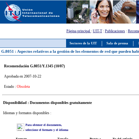
Página principal
:
UIT-T
:
Publicaciones
:
Recome
Sectores de la UIT
Sala de prensa
G.8051 : Aspectos relativos a la gestión de los elementos de red que pueden habi
Recomendación G.8051/Y.1345 (10/07)
Aprobada en 2007-10-22
Estado :
Obsoleta
Disponibilidad : Documentos disponibles gratuitamente
Idiomas y formatos disponibles :
Para obtener el documento,
seleccione el formato y el idioma
Formato
Tamaño
Puesta a
No del artículo