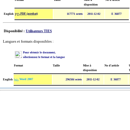
disposition
PDF (acrobat)
English
117771 octets
2011-12-02
E 36877
Disponibilité :
Utilisateurs TIES
Langues et formats disponibles :
Pour obtenir le document,
sélectionnez le format et la langue
Format
Taille
Mise à
No d'article
U
disposition
Word 2007
English
296584 octets
2011-12-02
E 36877