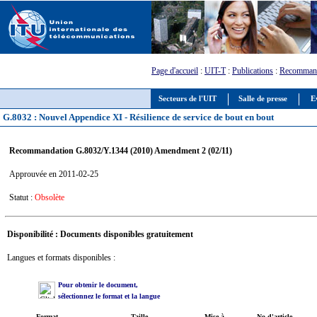
Page d'accueil
:
UIT-T
:
Publications
:
Recommand
Secteurs de l'UIT
Salle de presse
E
G.8032 : Nouvel Appendice XI - Résilience de service de bout en bout
Recommandation G.8032/Y.1344 (2010) Amendment 2 (02/11)
Approuvée en 2011-02-25
Statut :
Obsolète
Disponibilité : Documents disponibles gratuitement
Langues et formats disponibles :
Pour obtenir le document,
sélectionnez le format et la langue
Format
Taille
Mise à
No d'article