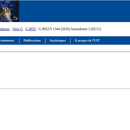
ations
:
Série G
:
G.8032
: G.8032/Y.1344 (2010) Amendment 2 (02/11)
vénements
Publications
Statistiques
À propos de l'UIT