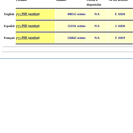
disposición
PDF (acrobat)
English
498515 octetos
N/A
E 11818
PDF (acrobat)
Español
523311 octetos
N/A
S 11820
PDF (acrobat)
Français
536842 octetos
N/A
F 11819