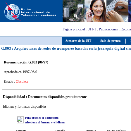
Página principal
:
UIT-T
:
Publicaciones
:
Recome
Sectores de la UIT
Sala de prensa
G.803 : Arquitecturas de redes de transporte basadas en la jerarquía digital sí
Recomendación G.803 (06/97)
Aprobada en 1997-06-01
Estado :
Obsoleta
Disponibilidad : Documentos disponibles gratuitamente
Idiomas y formatos disponibles :
Para obtener el documento,
seleccione el formato y el idioma
Formato
Tamaño
Puesta a
No del artículo