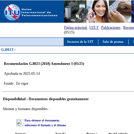
Página principal
:
UIT-T
:
Publicaciones
:
Recome
(05/25)
Sectores de la UIT
Sala de prensa
G.8023 :
Recomendación G.8023 (2018) Amendment 3 (05/25)
Aprobada en 2025-05-14
Estado : En vigor
Disponibilidad : Documentos disponibles gratuitamente
Idiomas y formatos disponibles :
Para obtener el documento,
seleccione el formato y el idioma
Formato
Tamaño
Puesta a
No del artículo