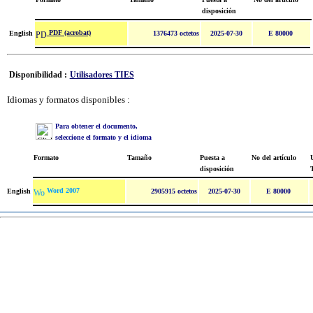
disposición
PDF (acrobat)
English
1376473 octetos
2025-07-30
E 80000
Disponibilidad :
Utilisadores TIES
Idiomas y formatos disponibles :
Para obtener el documento,
seleccione el formato y el idioma
Formato
Tamaño
Puesta a
No del artículo
U
disposición
Word 2007
English
2905915 octetos
2025-07-30
E 80000