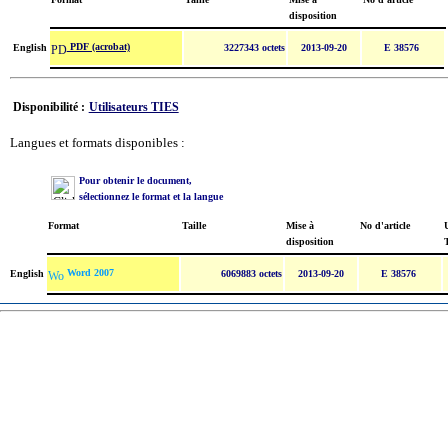
disposition
PDF (acrobat)
English
3227343 octets
2013-09-20
E 38576
Disponibilité :
Utilisateurs TIES
Langues et formats disponibles :
Pour obtenir le document,
sélectionnez le format et la langue
Format
Taille
Mise à
No d'article
U
disposition
Word 2007
English
6069883 octets
2013-09-20
E 38576