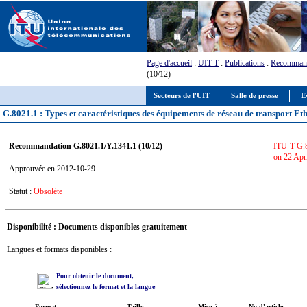
Page d'accueil
:
UIT-T
:
Publications
:
Recommand
(10/12)
Secteurs de l'UIT
Salle de presse
E
G.8021.1 : Types et caractéristiques des équipements de réseau de transport Et
Recommandation G.8021.1/Y.1341.1 (10/12)
ITU-T G.8
on 22 Apr
Approuvée en 2012-10-29
Statut :
Obsolète
Disponibilité : Documents disponibles gratuitement
Langues et formats disponibles :
Pour obtenir le document,
sélectionnez le format et la langue
Format
Taille
Mise à
No d'article