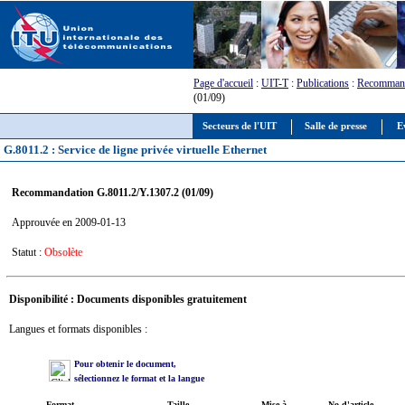
Page d'accueil
:
UIT-T
:
Publications
:
Recommand
(01/09)
Secteurs de l'UIT
Salle de presse
E
G.8011.2 : Service de ligne privée virtuelle Ethernet
Recommandation G.8011.2/Y.1307.2 (01/09)
Approuvée en 2009-01-13
Statut :
Obsolète
Disponibilité : Documents disponibles gratuitement
Langues et formats disponibles :
Pour obtenir le document,
sélectionnez le format et la langue
Format
Taille
Mise à
No d'article