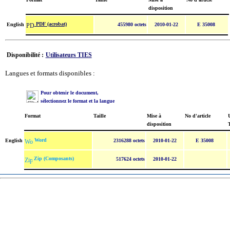
disposition
PDF (acrobat)
English
455980 octets
2010-01-22
E 35008
Disponibilité :
Utilisateurs TIES
Langues et formats disponibles :
Pour obtenir le document,
sélectionnez le format et la langue
Format
Taille
Mise à
No d'article
U
disposition
Word
English
2316288 octets
2010-01-22
E 35008
Zip (Composants)
517624 octets
2010-01-22