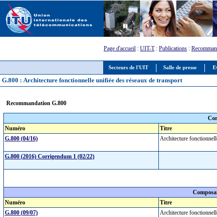
Page d'accueil
:
UIT-T
:
Publications
:
Recommand
Secteurs de l'UIT
Salle de presse
E
G.800 : Architecture fonctionnelle unifiée des réseaux de transport
Recommandation G.800
Com
Numéro
Titre
G.800 (04/16)
Architecture fonctionnel
G.800 (2016) Corrigendum 1 (02/22)
Composan
Numéro
Titre
G.800 (09/07)
Architecture fonctionnel