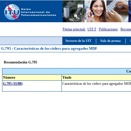
Página principal
:
UIT-T
:
Publicaciones
:
Recome
Sectores de la UIT
Sala de prensa
G.795 : Características de los códecs para agregados MDF
Recomendación G.795
Co
Número
Título
G.795 (11/88)
Características de los códecs para agregados M