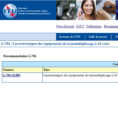
Page d'accueil
:
UIT-T
:
Publications
:
Recommand
Secteurs de l'UIT
Salle de presse
E
G.794 : Caractéristiques des équipements de transmultiplexage à 24 voies
Recommandation G.794
Com
Numéro
Titre
G.794 (11/88)
Caractéristiques des équipements de transmultiplexage à 24