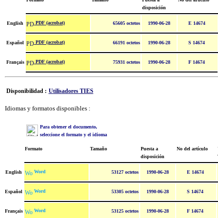
disposición
PDF (acrobat)
English
65605 octetos
1990-06-28
E 14674
PDF (acrobat)
Español
66191 octetos
1990-06-28
S 14674
PDF (acrobat)
Français
75931 octetos
1990-06-28
F 14674
Disponibilidad :
Utilisadores TIES
Idiomas y formatos disponibles :
Para obtener el documento,
seleccione el formato y el idioma
Formato
Tamaño
Puesta a
No del artículo
disposición
Word
English
53127 octetos
1990-06-28
E 14674
Word
Español
53305 octetos
1990-06-28
S 14674
Word
Français
53125 octetos
1990-06-28
F 14674