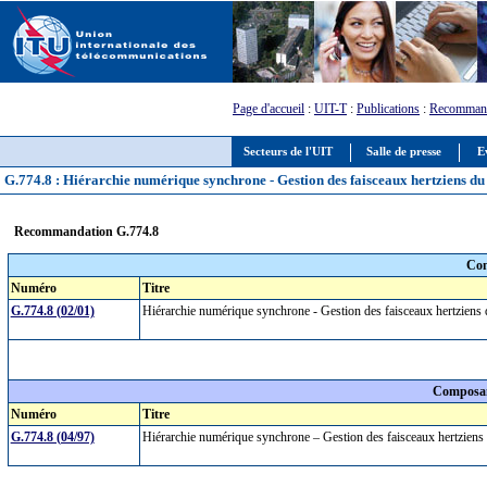
Page d'accueil
:
UIT-T
:
Publications
:
Recommand
Secteurs de l'UIT
Salle de presse
E
G.774.8 : Hiérarchie numérique synchrone - Gestion des faisceaux hertziens du 
Recommandation G.774.8
Com
Numéro
Titre
G.774.8 (02/01)
Hiérarchie numérique synchrone - Gestion des faisceaux hertziens
Composan
Numéro
Titre
G.774.8 (04/97)
Hiérarchie numérique synchrone – Gestion des faisceaux hertziens