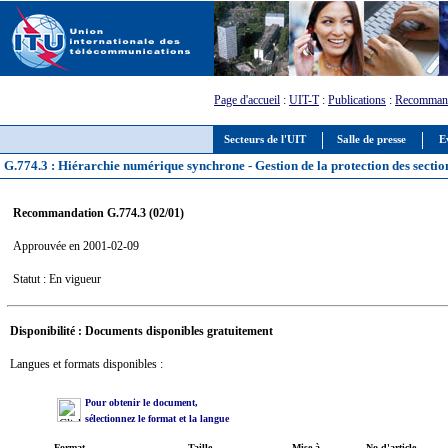
Page d'accueil
:
UIT-T
:
Publications
:
Recommand
Secteurs de l'UIT
Salle de presse
E
G.774.3 : Hiérarchie numérique synchrone - Gestion de la protection des sectio
Recommandation G.774.3 (02/01)
Approuvée en 2001-02-09
Statut : En vigueur
Disponibilité : Documents disponibles gratuitement
Langues et formats disponibles :
Pour obtenir le document,
sélectionnez le format et la langue
Format
Taille
Mise à
No d'article