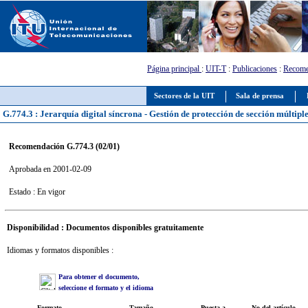
Página principal
:
UIT-T
:
Publicaciones
:
Recome
Sectores de la UIT
Sala de prensa
G.774.3 : Jerarquía digital síncrona - Gestión de protección de sección múltiple
Recomendación G.774.3 (02/01)
Aprobada en 2001-02-09
Estado : En vigor
Disponibilidad : Documentos disponibles gratuitamente
Idiomas y formatos disponibles :
Para obtener el documento,
seleccione el formato y el idioma
Formato
Tamaño
Puesta a
No del artículo