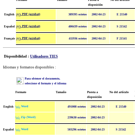
disposición
PDF (acrobat)
English
389395 octetos
2002-04-23
E 21540
PDF (acrobat)
Español
400439 octetos
2002-04-23
S 21542
PDF (acrobat)
Français
411936 octetos
2002-04-23
F 21541
Disponibilidad :
Utilisadores TIES
Idiomas y formatos disponibles :
Para obtener el documento,
seleccione el formato y el idioma
Formato
Tamaño
Puesta a
No del artículo
disposición
Word
English
491008 octetos
2002-04-23
E 21540
Zip (Word)
239630 octetos
2002-04-23
Word
Español
503296 octetos
2002-04-23
S 21542