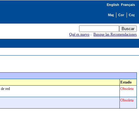
English
Français
Qué es nuevo
-
Busque las Recomendaciones
Estado
os de red
Obsoleta
Obsoleta