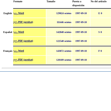
Formato
Tamaño
Puesta a
No del artículo
disposición
Word
English
129024 octetos
1997-09-10
E 0
PDF (acrobat)
111446 octetos
1997-09-10
Word
Español
142848 octetos
1997-09-10
S 0
PDF (acrobat)
122548 octetos
1997-09-10
Word
Français
143872 octetos
1997-09-10
F 0
PDF (acrobat)
120189 octetos
1997-09-10