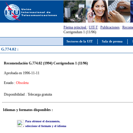
Página principal
:
UIT-T
:
Publicaciones
:
Recome
Corrigendum 1 (11/96)
Sectores de la UIT
Sala de prensa
G.774.02 :
Recomendación G.774.02 (1994) Corrigendum 1 (11/96)
Aprobada en 1996-11-11
Estado :
Obsoleta
Disponibilidad :
Telecarga gratuita
Idiomas y formatos disponibles :
Para obtener el documento,
seleccione el formato y el idioma