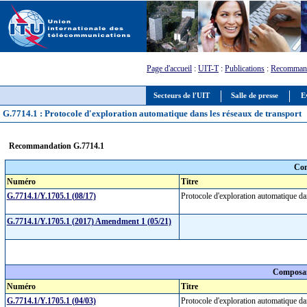
Page d'accueil
:
UIT-T
:
Publications
:
Recommand
Secteurs de l'UIT
Salle de presse
E
G.7714.1 : Protocole d'exploration automatique dans les réseaux de transport
Recommandation G.7714.1
Com
Numéro
Titre
G.7714.1/Y.1705.1 (08/17)
Protocole d'exploration automatique da
G.7714.1/Y.1705.1 (2017) Amendment 1 (05/21)
Composan
Numéro
Titre
G.7714.1/Y.1705.1 (04/03)
Protocole d'exploration automatique da