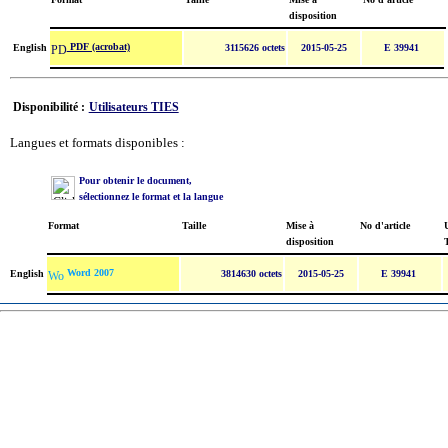
disposition
PDF (acrobat)
English
3115626 octets
2015-05-25
E 39941
Disponibilité :
Utilisateurs TIES
Langues et formats disponibles :
Pour obtenir le document,
sélectionnez le format et la langue
Format
Taille
Mise à
No d'article
U
disposition
Word 2007
English
3814630 octets
2015-05-25
E 39941