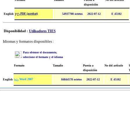
disposición
PDF (acrobat)
English
54937708 octetos
2022-07-12
E 45102
Disponibilidad :
Utilisadores TIES
Idiomas y formatos disponibles :
Para obtener el documento,
seleccione el formato y el idioma
Formato
Tamaño
Puesta a
No del artículo
U
disposición
Word 2007
English
84844578 octetos
2022-07-12
E 45102