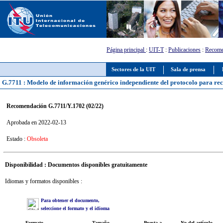
Página principal
:
UIT-T
:
Publicaciones
:
Recome
Sectores de la UIT
Sala de prensa
G.7711 : Modelo de información genérico independiente del protocolo para rec
Recomendación G.7711/Y.1702 (02/22)
Aprobada en 2022-02-13
Estado :
Obsoleta
Disponibilidad : Documentos disponibles gratuitamente
Idiomas y formatos disponibles :
Para obtener el documento,
seleccione el formato y el idioma
Formato
Tamaño
Puesta a
No del artículo