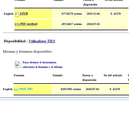
disposición
EPUB
English
67718579 octetos
2019-11-04
E 42378
PDF (acrobat)
49724057 octetos
2018-07-03
Disponibilidad :
Utilisadores TIES
Idiomas y formatos disponibles :
Para obtener el documento,
seleccione el formato y el idioma
Formato
Tamaño
Puesta a
No del artículo
U
disposición
Word 2007
English
82817095 octetos
2018-07-03
E 42378