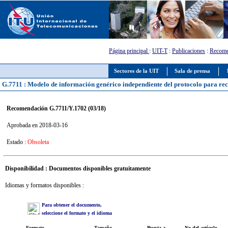
Página principal
:
UIT-T
:
Publicaciones
:
Recome
Sectores de la UIT
Sala de prensa
G.7711 : Modelo de información genérico independiente del protocolo para rec
Recomendación G.7711/Y.1702 (03/18)
Aprobada en 2018-03-16
Estado :
Obsoleta
Disponibilidad : Documentos disponibles gratuitamente
Idiomas y formatos disponibles :
Para obtener el documento,
seleccione el formato y el idioma
Formato
Tamaño
Puesta a
No del artículo