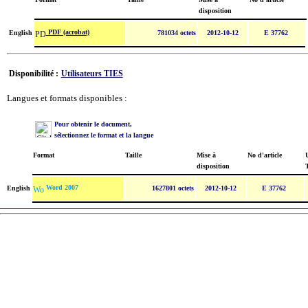
disposition
PDF (acrobat)
English
781034 octets
2012-10-12
E 37762
Disponibilité :
Utilisateurs TIES
Langues et formats disponibles :
Pour obtenir le document,
sélectionnez le format et la langue
Format
Taille
Mise à
No d'article
U
disposition
Word 2007
English
1627801 octets
2012-10-12
E 37762