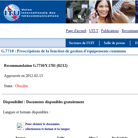
Page d'accueil
:
UIT-T
:
Publications
:
Recommand
Secteurs de l'UIT
Salle de presse
E
G.7710 : Prescriptions de la fonction de gestion d'équipements communs
Recommandation G.7710/Y.1701 (02/12)
Approuvée en 2012-02-13
Statut :
Obsolète
Disponibilité : Documents disponibles gratuitement
Langues et formats disponibles :
Pour obtenir le document,
sélectionnez le format et la langue
Format
Taille
Mise à
No d'article