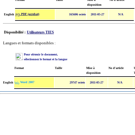
disposition
PDF (acrobat)
English
165606 octets
2011-05-27
N/A
Disponibilité :
Utilisateurs TIES
Langues et formats disponibles :
Pour obtenir le document,
sélectionnez le format et la langue
Format
Taille
Mise à
No d'article
U
disposition
Word 2007
English
29747 octets
2011-05-27
N/A