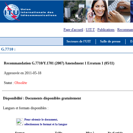
Page d'accueil
:
UIT-T
:
Publications
:
Recommand
Secteurs de l'UIT
Salle de presse
E
G.7710 :
Recommandation G.7710/Y.1701 (2007) Amendment 1 Erratum 1 (05/11)
Approuvée en 2011-05-18
Statut :
Obsolète
Disponibilité : Documents disponibles gratuitement
Langues et formats disponibles :
Pour obtenir le document,
sélectionnez le format et la langue
Format
Taille
Mise à
No d'article