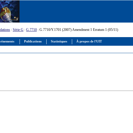
ations
:
Série G
:
G.7710
: G.7710/Y.1701 (2007) Amendment 1 Erratum 1 (05/11)
vénements
Publications
Statistiques
À propos de l'UIT