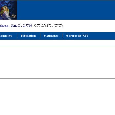
ations
:
Série G
:
G.7710
: G.7710/Y.1701 (07/07)
vénements
Publications
Statistiques
À propos de l'UIT