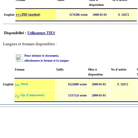
disposition
PDF (acrobat)
English
1176386 octets
2008-05-01
E 32672
Disponibilité :
Utilisateurs TIES
Langues et formats disponibles :
Pour obtenir le document,
sélectionnez le format et la langue
Format
Taille
Mise à
No d'article
U
disposition
Word
English
6522880 octets
2008-05-01
E 32672
Zip (Composants)
1537124 octets
2008-05-01