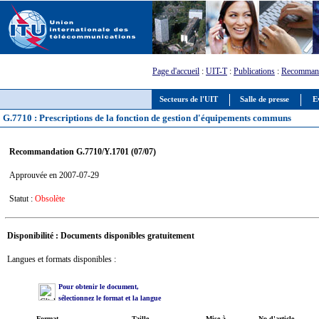
Page d'accueil
:
UIT-T
:
Publications
:
Recommand
Secteurs de l'UIT
Salle de presse
E
G.7710 : Prescriptions de la fonction de gestion d'équipements communs
Recommandation G.7710/Y.1701 (07/07)
Approuvée en 2007-07-29
Statut :
Obsolète
Disponibilité : Documents disponibles gratuitement
Langues et formats disponibles :
Pour obtenir le document,
sélectionnez le format et la langue
Format
Taille
Mise à
No d'article