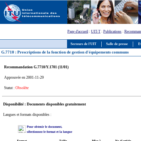
Page d'accueil
:
UIT-T
:
Publications
:
Recommand
Secteurs de l'UIT
Salle de presse
E
G.7710 : Prescriptions de la fonction de gestion d'équipements communs
Recommandation G.7710/Y.1701 (11/01)
Approuvée en 2001-11-29
Statut :
Obsolète
Disponibilité : Documents disponibles gratuitement
Langues et formats disponibles :
Pour obtenir le document,
sélectionnez le format et la langue
Format
Taille
Mise à
No d'article