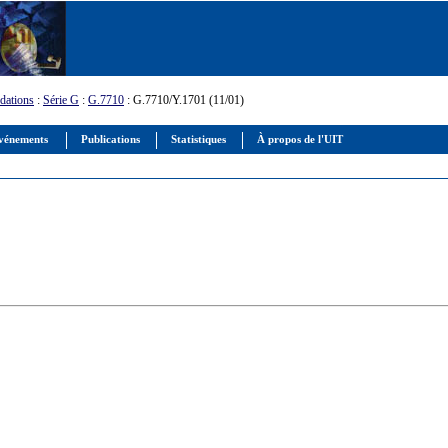
ations
:
Série G
:
G.7710
: G.7710/Y.1701 (11/01)
vénements
Publications
Statistiques
À propos de l'UIT