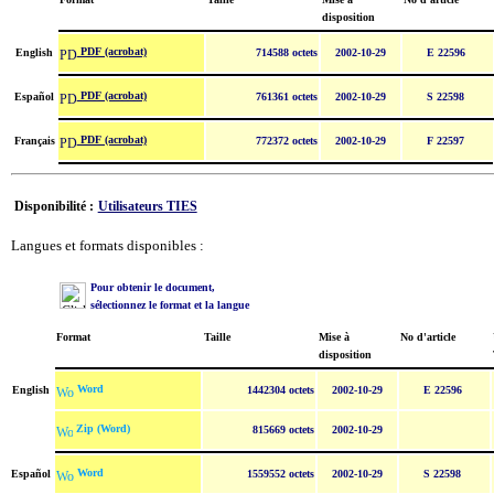
disposition
PDF (acrobat)
English
714588 octets
2002-10-29
E 22596
PDF (acrobat)
Español
761361 octets
2002-10-29
S 22598
PDF (acrobat)
Français
772372 octets
2002-10-29
F 22597
Disponibilité :
Utilisateurs TIES
Langues et formats disponibles :
Pour obtenir le document,
sélectionnez le format et la langue
Format
Taille
Mise à
No d'article
disposition
Word
English
1442304 octets
2002-10-29
E 22596
Zip (Word)
815669 octets
2002-10-29
Word
Español
1559552 octets
2002-10-29
S 22598