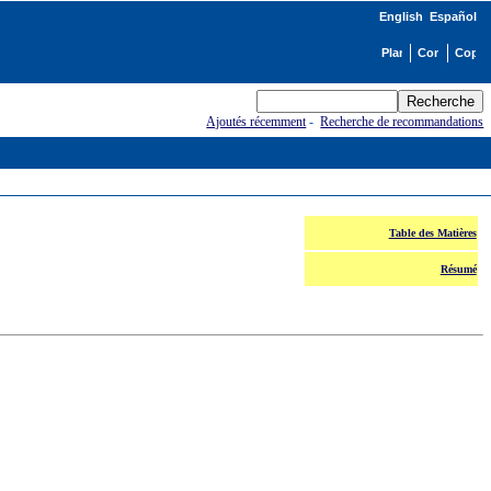
English
Español
Ajoutés récemment
-
Recherche de recommandations
Table des Matières
Résumé