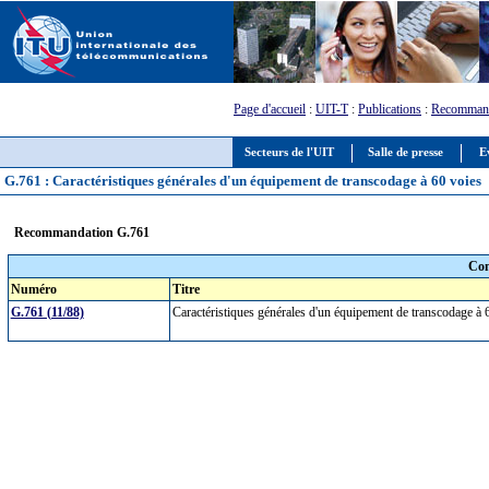
Page d'accueil
:
UIT-T
:
Publications
:
Recommand
Secteurs de l'UIT
Salle de presse
E
G.761 : Caractéristiques générales d'un équipement de transcodage à 60 voies
Recommandation G.761
Com
Numéro
Titre
G.761 (11/88)
Caractéristiques générales d'un équipement de transcodage à