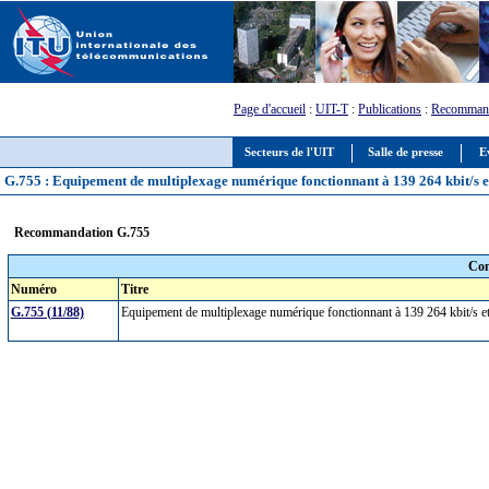
Page d'accueil
:
UIT-T
:
Publications
:
Recommand
Secteurs de l'UIT
Salle de presse
E
G.755 : Equipement de multiplexage numérique fonctionnant à 139 264 kbit/s et 
Recommandation G.755
Com
Numéro
Titre
G.755 (11/88)
Equipement de multiplexage numérique fonctionnant à 139 264 kbit/s et 