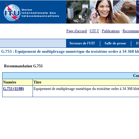
Page d'accueil
:
UIT-T
:
Publications
:
Recommand
Secteurs de l'UIT
Salle de presse
E
G.753 : Equipement de multiplexage numérique du troisième ordre à 34 368 kbit/s
Recommandation G.753
Com
Numéro
Titre
G.753 (11/88)
Equipement de multiplexage numérique du troisième ordre à 34 368 kbit/s 