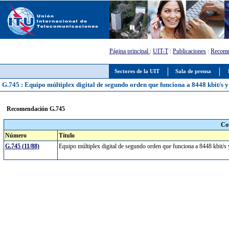
Página principal
:
UIT-T
:
Publicaciones
:
Recome
Sectores de la UIT
Sala de prensa
G.745 : Equipo múltiplex digital de segundo orden que funciona a 8448 kbit/s y 
Recomendación G.745
Co
Número
Título
G.745 (11/88)
Equipo múltiplex digital de segundo orden que funciona a 8448 kbit/s y 