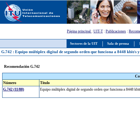
Página principal
:
UIT-T
:
Publicaciones
:
Recome
Sectores de la UIT
Sala de prensa
G.742 : Equipo múltiplex digital de segundo orden que funciona a 8448 kbit/s y u
Recomendación G.742
Co
Número
Título
G.742 (11/88)
Equipo múltiplex digital de segundo orden que funciona a 8448 kbit/s