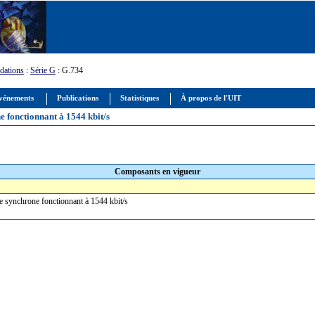
ations
:
Série G
: G.734
vénements
Publications
Statistiques
À propos de l'UIT
 fonctionnant à 1544 kbit/s
Composants en vigueur
ue synchrone fonctionnant à 1544 kbit/s