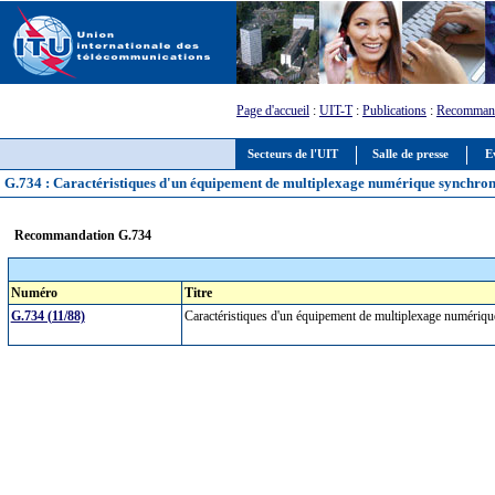
Page d'accueil
:
UIT-T
:
Publications
:
Recommand
Secteurs de l'UIT
Salle de presse
E
G.734 : Caractéristiques d'un équipement de multiplexage numérique synchrone
Recommandation G.734
Numéro
Titre
G.734 (11/88)
Caractéristiques d'un équipement de multiplexage numériq