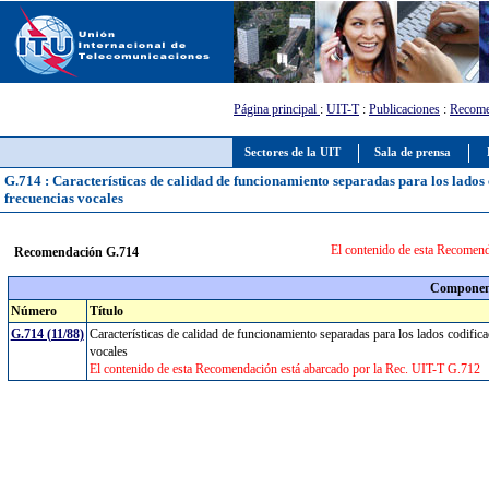
Página principal
:
UIT-T
:
Publicaciones
:
Recome
Sectores de la UIT
Sala de prensa
G.714 : Características de calidad de funcionamiento separadas para los lados c
frecuencias vocales
El contenido de esta Recomend
Recomendación G.714
Component
Número
Título
G.714 (11/88)
Características de calidad de funcionamiento separadas para los lados codifica
vocales
El contenido de esta Recomendación está abarcado por la Rec. UIT-T G.712