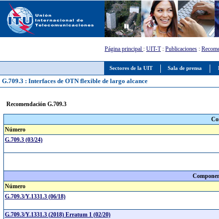
Página principal
:
UIT-T
:
Publicaciones
:
Recome
Sectores de la UIT
Sala de prensa
G.709.3 : Interfaces de OTN flexible de largo alcance
Recomendación G.709.3
Co
Número
G.709.3 (03/24)
Component
Número
G.709.3/Y.1331.3 (06/18)
G.709.3/Y.1331.3 (2018) Erratum 1 (02/20)