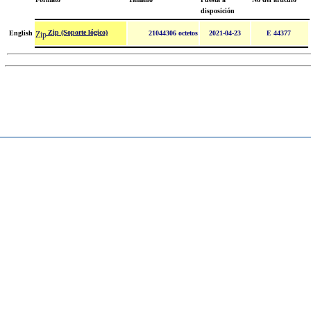
disposición
Zip (Soporte lógico)
English
21044306 octetos
2021-04-23
E 44377