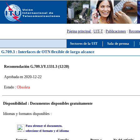
Página principal
:
UIT-T
:
Publicaciones
:
Recome
Sectores de la UIT
Sala de prensa
G.709.3 : Interfaces de OTN flexible de largo alcance
Recomendación G.709.3/Y.1331.3 (12/20)
Aprobada en 2020-12-22
Estado :
Obsoleta
Disponibilidad : Documentos disponibles gratuitamente
Idiomas y formatos disponibles :
Para obtener el documento,
seleccione el formato y el idioma
Formato
Tamaño
Puesta a
No del artículo