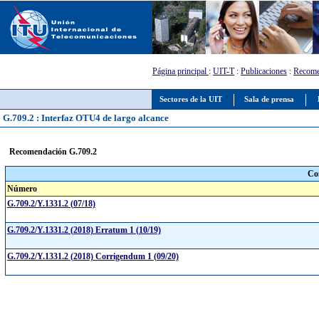
Página principal
:
UIT-T
:
Publicaciones
:
Recome
Sectores de la UIT
Sala de prensa
G.709.2 : Interfaz OTU4 de largo alcance
Recomendación G.709.2
Co
Número
G.709.2/Y.1331.2 (07/18)
G.709.2/Y.1331.2 (2018) Erratum 1 (10/19)
G.709.2/Y.1331.2 (2018) Corrigendum 1 (09/20)