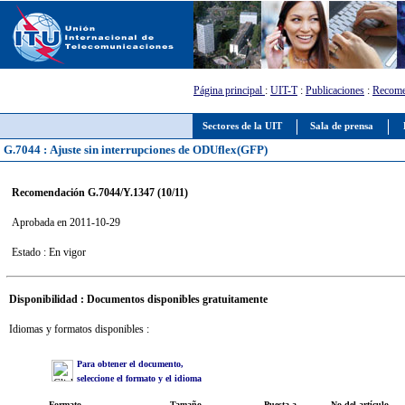
Página principal
:
UIT-T
:
Publicaciones
:
Recome
Sectores de la UIT
Sala de prensa
G.7044 : Ajuste sin interrupciones de ODUflex(GFP)
Recomendación G.7044/Y.1347 (10/11)
Aprobada en 2011-10-29
Estado : En vigor
Disponibilidad : Documentos disponibles gratuitamente
Idiomas y formatos disponibles :
Para obtener el documento,
seleccione el formato y el idioma
Formato
Tamaño
Puesta a
No del artículo