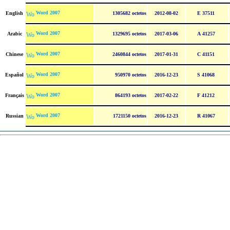
Word 2007
English
1305682 octetos
2012-08-02
E 37511
Word 2007
Arabic
1329695 octetos
2017-03-06
A 41257
Word 2007
Chinese
2460844 octetos
2017-01-31
C 41151
Word 2007
Español
950970 octetos
2016-12-23
S 41068
Word 2007
Français
864193 octetos
2017-02-22
F 41212
Word 2007
Russian
1721150 octetos
2016-12-23
R 41067