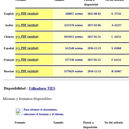
disposición
PDF (acrobat)
English
260857 octetos
2012-08-02
E 37511
PDF (acrobat)
Arabic
1125570 octetos
2017-03-06
A 41257
PDF (acrobat)
Chinese
1031013 octetos
2017-01-31
C 41151
PDF (acrobat)
Español
612548 octetos
2016-12-23
S 41068
PDF (acrobat)
Français
677138 octetos
2017-02-22
F 41212
PDF (acrobat)
Russian
1579429 octetos
2016-12-23
R 41067
Disponibilidad :
Utilisadores TIES
Idiomas y formatos disponibles :
Para obtener el documento,
seleccione el formato y el idioma
Formato
Tamaño
Puesta a
No del artículo
disposición