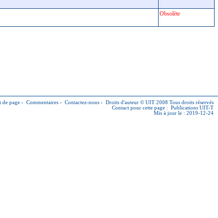
Obsolète
 de page
-
Commentaires
-
Contactez-nous
-
Droits d'auteur © UIT
2008 Tous droits réservés
Contact pour cette page :
Publications UIT-T
Mis à jour le : 2019-12-24