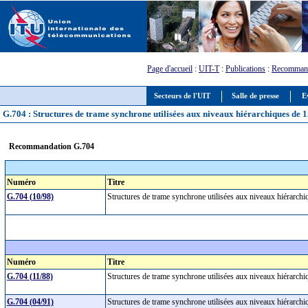
Page d'accueil
:
UIT-T
:
Publications
:
Recommand
Secteurs de l'UIT
Salle de presse
E
G.704 : Structures de trame synchrone utilisées aux niveaux hiérarchiques de 1
Recommandation G.704
Numéro
Titre
G.704 (10/98)
Structures de trame synchrone utilisées aux niveaux hiérarch
Numéro
Titre
G.704 (11/88)
Structures de trame synchrone utilisées aux niveaux hiérarch
G.704 (04/91)
Structures de trame synchrone utilisées aux niveaux hiérarch