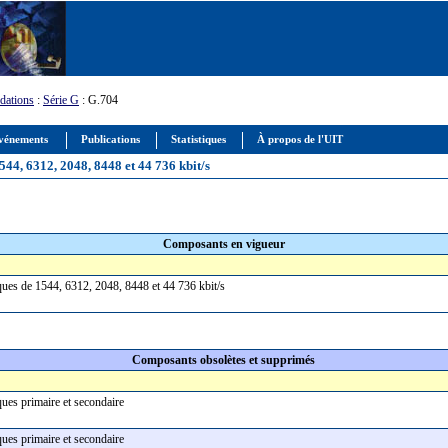
ations
:
Série G
: G.704
vénements
Publications
Statistiques
À propos de l'UIT
544, 6312, 2048, 8448 et 44 736 kbit/s
Composants en vigueur
iques de 1544, 6312, 2048, 8448 et 44 736 kbit/s
Composants obsolètes et supprimés
iques primaire et secondaire
iques primaire et secondaire