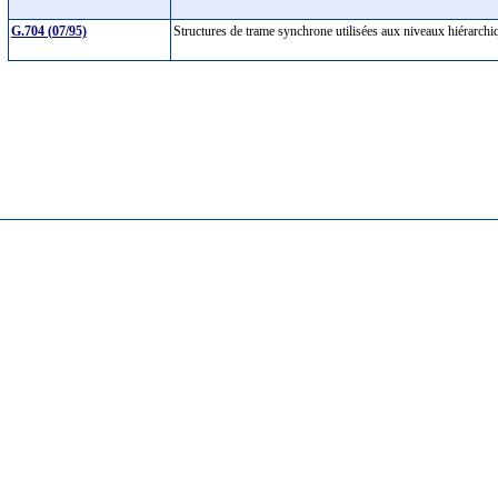
G.704 (07/95)
Structures de trame synchrone utilisées aux niveaux hiérarch