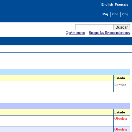
English
Français
Qué es nuevo
-
Busque las Recomendaciones
Estado
En vigor
Estado
Obsoleta
Obsoleta