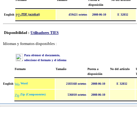
disposición
PDF (acrobat)
English
459421 octetos
2008-06-10
E 32832
Disponibilidad :
Utilisadores TIES
Idiomas y formatos disponibles :
Para obtener el documento,
seleccione el formato y el idioma
Formato
Tamaño
Puesta a
No del artículo
U
disposición
Word
English
2183168 octetos
2008-06-10
E 32832
Zip (Componentes)
536010 octetos
2008-06-10