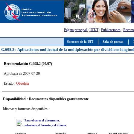
Página principal
:
UIT-T
:
Publicaciones
:
Recome
Sectores de la UIT
Sala de prensa
G.698.2 : Aplicaciones multicanal de la multiplexación por división en longitu
Recomendación G.698.2 (07/07)
Aprobada en 2007-07-29
Estado :
Obsoleta
Disponibilidad : Documentos disponibles gratuitamente
Idiomas y formatos disponibles :
Para obtener el documento,
seleccione el formato y el idioma
Formato
Tamaño
Puesta a
No del artículo