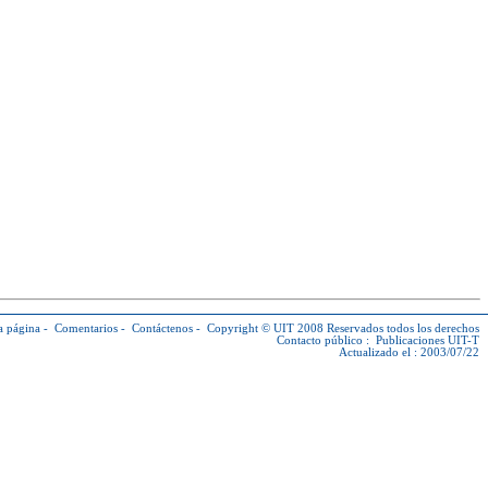
a página
-
Comentarios
-
Contáctenos
-
Copyright © UIT
2008 Reservados todos los derechos
Contacto público :
Publicaciones UIT-T
Actualizado el : 2003/07/22