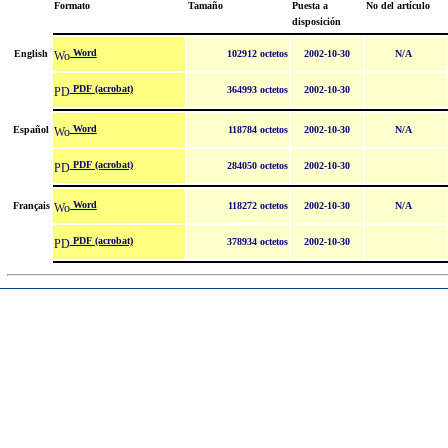
Formato
Tamaño
Puesta a
No del artículo
disposición
Word
English
102912 octetos
2002-10-30
N/A
PDF (acrobat)
364993 octetos
2002-10-30
Word
Español
118784 octetos
2002-10-30
N/A
PDF (acrobat)
284050 octetos
2002-10-30
Word
Français
118272 octetos
2002-10-30
N/A
PDF (acrobat)
378934 octetos
2002-10-30