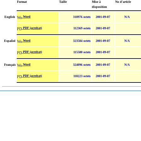
Format
Taille
Mise à
No d'article
disposition
Word
English
318976 octets
2001-09-07
N/A
PDF (acrobat)
112369 octets
2001-09-07
Word
Español
323584 octets
2001-09-07
N/A
PDF (acrobat)
115580 octets
2001-09-07
Word
Français
324096 octets
2001-09-07
N/A
PDF (acrobat)
118223 octets
2001-09-07