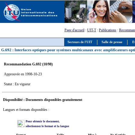
Page d'accueil
:
UIT-T
:
Publications
:
Recommand
Secteurs de l'UIT
Salle de presse
E
G.692 : Interfaces optiques pour systèmes multicanaux avec amplificateurs opt
Recommandation G.692 (10/98)
Approuvée en 1998-10-23
Statut : En vigueur
Disponibilité : Documents disponibles gratuitement
Langues et formats disponibles :
Pour obtenir le document,
sélectionnez le format et la langue
Format
Taille
Mise à
No d'article