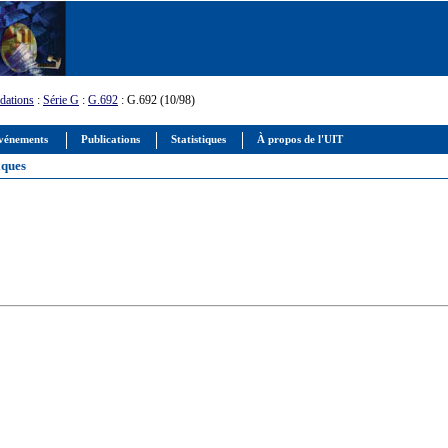
ations
:
Série G
:
G.692
: G.692 (10/98)
vénements
Publications
Statistiques
À propos de l'UIT
iques