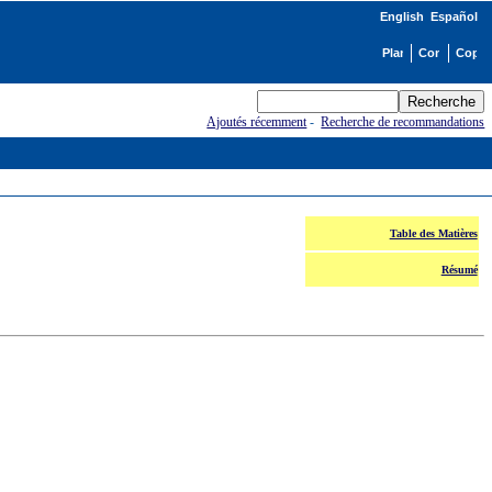
English
Español
Ajoutés récemment
-
Recherche de recommandations
Table des Matières
Résumé