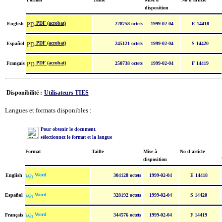
disposition
PDF (acrobat)
English
228758 octets
1999-02-04
E 14418
PDF (acrobat)
Español
245121 octets
1999-02-04
S 14420
PDF (acrobat)
Français
250738 octets
1999-02-04
F 14419
Disponibilité :
Utilisateurs TIES
Langues et formats disponibles :
Pour obtenir le document,
sélectionnez le format et la langue
Format
Taille
Mise à
No d'article
disposition
Word
English
304128 octets
1999-02-04
E 14418
Word
Español
328192 octets
1999-02-04
S 14420
Word
Français
344576 octets
1999-02-04
F 14419